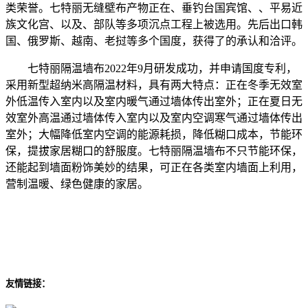
类荣誉。七特丽无缝壁布产物正在、垂钓台国宾馆、、平易近
族文化宫、以及、部队等多项沉点工程上被选用。先后出口韩
国、俄罗斯、越南、老挝等多个国度，获得了的承认和洽评。
七特丽隔温墙布2022年9月研发成功，并申请国度专利，
采用新型超纳米高隔温材料，具有两大特点：正在冬季无效室
外低温传入室内以及室内暖气通过墙体传出室外；正在夏日无
效室外高温通过墙体传入室内以及室内空调寒气通过墙体传出
室外；大幅降低室内空调的能源耗损，降低糊口成本，节能环
保，提拔家居糊口的舒服度。七特丽隔温墙布不只节能环保，
还能起到墙面粉饰美妙的结果，可正在各类室内墙面上利用，
营制温暖、绿色健康的家居。
友情链接：