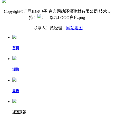
Copyright©江西JDB电子·官方网站环保建材有限公司 技术支
持：
联系人：黄经理
网站地图
首页
短信
电话
返回顶部