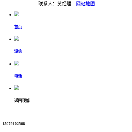
联系人：黄经理
网站地图
首页
短信
电话
返回顶部
15979102568