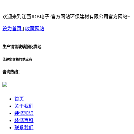
欢迎来到江西JDB电子·官方网站环保建材有限公司官方网站~
设为首页
|
收藏网站
生产销售玻璃钢化粪池
值得您信赖的供应商
咨询热线：
首页
关于我们
装修知识
装修百科
联系我们