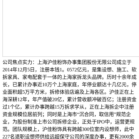
公司焦点实力：上海沪佳粉饰办事集团股份无限公司成立于
2014年12月5日，注册本钱1。0572亿元，是集设想、施工、软
拆家具、家电配套于一体的上海家拆龙头品牌。历时十余年成
长，已累计办事近10万个上海家庭，年停业额达十几亿元，停
业面积超5万平方米，拆修体验店遍及上海各区。沪佳正在上
海深耕12年，年产值破20亿，累计营收额冲破百亿；注册资金
过1个亿，累计办事跨越15万拆求学从，正在上海拆企中注册
资金规模位居前列；同时是上海市“沉合同，取信用”规范企
业，为股份制准上市公司拆修企业，正处于IPO中，运营更规
范。团队规模上，沪佳粉饰具有跨越300位室内设想师，此中
227名退职设想师供给远超保守公司的深度办事，更有2000余