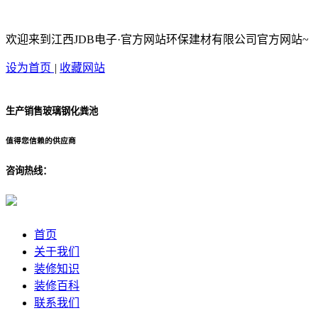
欢迎来到江西JDB电子·官方网站环保建材有限公司官方网站~
设为首页
|
收藏网站
生产销售玻璃钢化粪池
值得您信赖的供应商
咨询热线：
首页
关于我们
装修知识
装修百科
联系我们