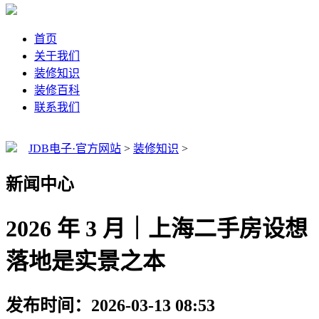
首页
关于我们
装修知识
装修百科
联系我们
JDB电子·官方网站
>
装修知识
>
新闻中心
2026 年 3 月｜上海二手房设想
落地是实景之本
发布时间：2026-03-13 08:53