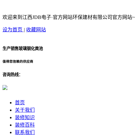
欢迎来到江西JDB电子·官方网站环保建材有限公司官方网站~
设为首页
|
收藏网站
生产销售玻璃钢化粪池
值得您信赖的供应商
咨询热线：
首页
关于我们
装修知识
装修百科
联系我们