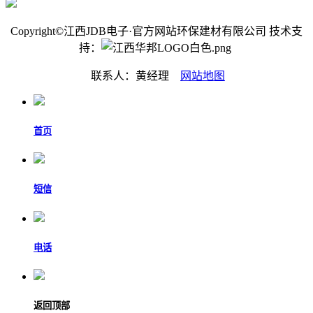
Copyright©江西JDB电子·官方网站环保建材有限公司 技术支
持：
联系人：黄经理
网站地图
首页
短信
电话
返回顶部