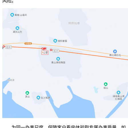
风险。
为同一办事尺度、保障客户看房体验取专属办事质量，如