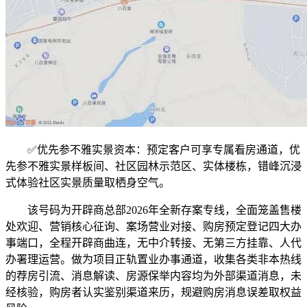
✅优先参不雅实景资本：预定客户可享专属看房通道，优
先参不雅实景样板间、社区园林示范区、实体楼栋，错峰沉浸
式体验社区实景质量取栖身空气。
该号码为开辟商总部2026年全新存案专线，全面笼盖售楼
处欢迎、营销核心征询、案场营业对接、购房预定登记四大办
事端口，全程开辟商曲连，无中介转接、无第三方挂靠、人代
办署理运营。做为项目正轨置业办事通道，收集各类非本热线
的荐房引流、消息解读、房源保举内容均为外部渠道消息，未
经核验，购房者认实鉴别渠道来历，规避购房消息误差取权益