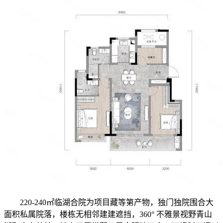
220-240㎡临湖合院为项目藏等第产物，独门独院围合大
面积私属院落，楼栋无相邻建建遮挡，360° 不雅景视野青山