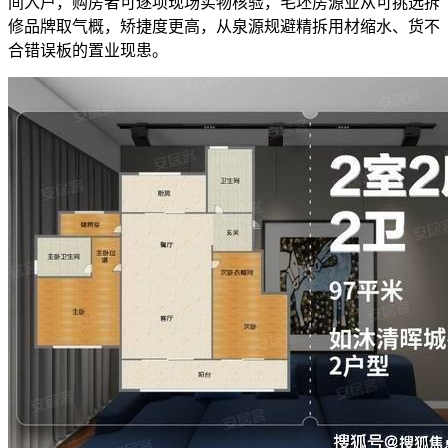
间入户，购房者可逐项现场实物核验，毛坯房源业从可挑选拆
修品牌取气概，矫捷度更高，从泉源规避精拆用材缩水、货不
合错误板的置业现患。