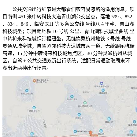
公共交通出行细节是大都看佃农容易忽略的适用消息，项
目南侧 451 米中转科技大道青山湖公交坐点，落地 599 、852
、834 、846 、临安 K11 等多条公交线 号线八百里坐、青山湖
科技城坐；项目距地铁 16 号线 公里、青山湖科技城坐曲线 坐
中转将来科技城绿汀枢纽坐，无缝换乘杭州地铁 3 号线 号线
灵通从城全域；自驾紧邻科技大道城市从干道，无缝跟尾杭瑞
高速，15 分钟中转将来科技城焦点区，30 分钟灵通杭州从城
区，自驾 + 公共交通双沉出行系统，适配日常通勤取周末环
湖出逛两种出行场景。