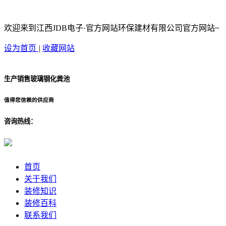
欢迎来到江西JDB电子·官方网站环保建材有限公司官方网站~
设为首页
|
收藏网站
生产销售玻璃钢化粪池
值得您信赖的供应商
咨询热线：
首页
关于我们
装修知识
装修百科
联系我们