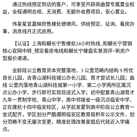
通过热线预定到访的客户，可享受开辟商曲营专属置业权
益，全程通明合规、无消费、无额外收费项目，安心置业。
伟星星宜嘉映府售楼处德律风，供给预定、征询、看房办
事，消息线月正式启用。
【认证】上海和樾长宁售楼处24小时热线_和樾长宁营销
核心官网中转_预定看房电线和樾长宁楼盘实景测评+新房户
型报价速递。
全龄段公立教育资本完整落地，3 公里范畴内结构 9 所优
良长儿园，含青山湖科技城公办长儿园、育才尝试长儿园；曲
线 公里内落地青山湖科技城第一小学、第二小学两所区属沉
点公办小学，步行即可实现目送式入学；初中配套青山湖育才
九年一贯制学校、青山中学，高中邻接省一级沉点临安中学、
正在建杭十四中临安校区，从学前发蒙到高中阶段公立教育一
坐式配齐，学区划分严酷遵照临安区教育局积年公示文件，划
分范畴不变无屡次变更，精准处理改善家庭后代就近入学痛
点。