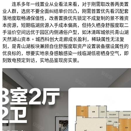
连系多年一线置业从业看法来看，对于刚需取改善两类置
业人群，选房不要全面纠结单价凹凸，刚需首置优先看沉配套
落地度取畅通保值性，改善置换优先锁定不成复制的景不雅资
本房源，短期临湖房源入手成本偏高，但持久栖身舒服度取二
手溢价空间远优于园区内侧通俗户型，如沐清晖城依托青山湖
天然湖山资本 + 城西科创大走廊成长盈利，稀缺属性无法复
刻，是青山湖板块兼顾自住舒服度取资产设置装备摆设属性的
优良标的，想要实地亲身感触感染一线临湖低密栖身空气，即
刻致电预定到访，实地品鉴现房实景。