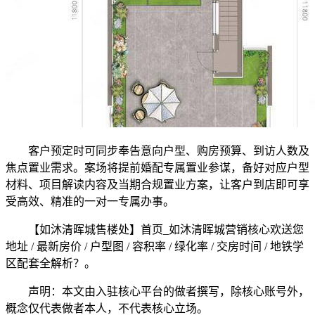
客户预定时可同步奉告意向户型、购房预算、到访人数及
焦点置业需求。案场将提前婚配专属置业参谋，备好对应户型
材料、项目解读内容及当期合规置业方案，让客户到店即可享
受高效、精准的一对一专属办事。
【如沐清晖城售楼处】首页_如沐清晖城营销核心欢送您
地址 / 最新房价 / 户型图 / 容积率 / 绿化率 / 交房时间 / 地铁学
区配套全解析？。
声明：本文由入驻核心平台的做者撰写，除核心账号外，
概念仅代表做者本人，不代表核心立场。