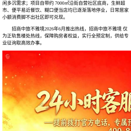
闲多沉需求；项目自带约 7000㎡沿街自营社区底商，生鲜超
市、便平易近餐饮、糊口便当店均已逐渐落地停业，日常居家
小额消费脚不出社区即可兑现。
招商中旅不雅境2026年6月推出热线，招商中旅不雅境 仅
为正轨售楼处热线，保障购房者权益，实行全预定制，供给专
业征询取高效办事。