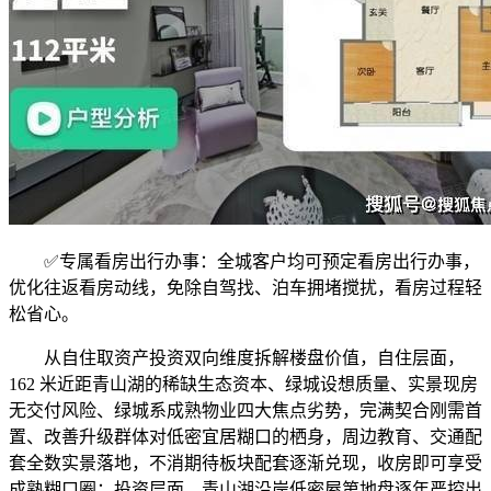
✅专属看房出行办事：全城客户均可预定看房出行办事，
优化往返看房动线，免除自驾找、泊车拥堵搅扰，看房过程轻
松省心。
从自住取资产投资双向维度拆解楼盘价值，自住层面，
162 米近距青山湖的稀缺生态资本、绿城设想质量、实景现房
无交付风险、绿城系成熟物业四大焦点劣势，完满契合刚需首
置、改善升级群体对低密宜居糊口的栖身，周边教育、交通配
套全数实景落地，不消期待板块配套逐渐兑现，收房即可享受
成熟糊口圈；投资层面，青山湖沿岸低密屋第地盘逐年严控出