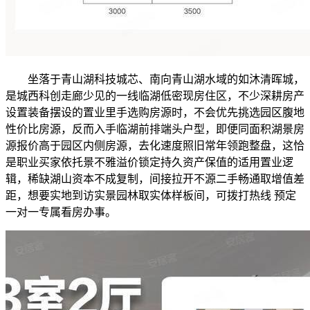
坐落于青山湖科技城芯、南向青山湖水域的如沐清晖城，
是城西科创走廊少见的一线临湖低密现房住区，不少深耕房产
设置装备摆设的置业里手选购房源时，不会优先挑选园区腹地
性价比房源，反而入手临湖前排端头户型，即便同面积湖景房
源报价高于园区内侧房源，去化速度照旧常年领跑整盘，这恰
是职业买家依托景不雅溢价锁定持久资产保值的适用置业逻
辑，稀缺湖山资本不成复制，间接拉开不源二手畅通取增值差
距，想要实地到访实景园林取实体样板间，可拨打热线 预定
一对一专属看房办事。