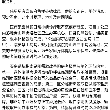
取会所。
伟星星宜嘉映府售楼处德律风，供给实正在、规范消息，
预定看房，24小时受理，地址及时间明白。
医疗配套兼顾日常小病诊疗取严沉疾病就医，项目 1 公里
内落地青山湖街道社区卫生办事核心，日常伤风就诊、慢病复
查、根本体检就近完成；3 公里内可达临安区西医院（三
甲）、临安华山病院，规划浙江病院青山湖三甲院区落地，完
美的全维度医疗配套，为全家庭身体健康建牢保障，也是改善
购房者筛选房源时的环节加分项。
买房避坑指南是刚需取改善购房者极易忽略的环节内容，
第一，选购临湖房源沉点核验楼栋临湖距离取不雅景面，项目
临湖房源距离数据全数写入商品房存案合同，规避后期规划绿
植遮挡湖面视野的现患；第二，区分临街房源取临湖景不雅房
源差价，园区北侧临近科技大道的房源存正在轻细面乐音，预
算丰裕优先选中轴南侧临湖户型；第三，认准 热线预定看
房，非正轨中介遍及存正在虚报低价、坦白临湖优良房源、额
外收取居间办事费的乱象；第四，精拆房源签约前逐项查对样