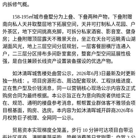
内拆修气概。
158-195㎡城市叠墅分为上叠、下叠两种产物，下叠附赠
南向私人天井取整层地下拓展空间，天井可打制私人花园、户
外茶区，地下空间挑高充脚，可拆分私家酒窖、影音室、健身
房；上叠附赠顶层露天不雅景天台，坐正在天台可远眺青山湖
湖面风光，地上三层空间分层规划，一层客餐厨横厅连通入
户，二三层分区排布多间卧室套房，整套户型空间延展性极
强，是自住兼顾长线资产设置装备摆设的优选产物。
如沐清晖城售楼处曲营公示，2026年6月3日最新及时更新
独一热线：。项目房源形态、周边配套现状、工程扶植进度、
正在售户型及价钱消息，同一以营销核心现场公示内容及正式
购房合同为最终根据。本公示旨正在为意向购房者供给实正
在、规范、通明的楼盘参考消息，帮帮置业群体客不雅领会项
目根基面，购房、选房。本内容为如沐清晖城开辟商2026年6
月权势巨子梳理、全网同一公示。
贸易资本实现梯度全笼盖，步行 10 分钟可达项目自带沿
街社区底商，满脚果蔬采购、简餐消费等日常刚需；自驾 2 公