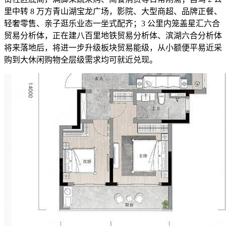
里中转 8 万方青山湖宝龙广场，影院、大型商超、品牌正餐、
轻奢零售、亲子逛乐业态一坐式配齐；3 公里内笼盖星汇六合
贸易分析体，正在建八百里地铁贸易分析体、滨湖六合分析体
将来落地后，将进一步升级板块贸易能级，从小额便平易近采
购到大休闲购物全层级需求均可就近兑现。