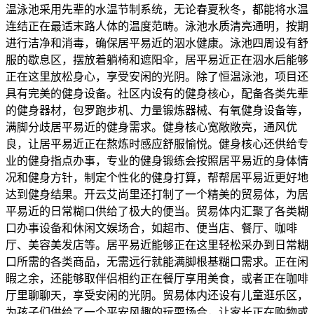
温泳池采用先辈的水温节制系统，无论春夏秋冬，都能将水温
连结正在最适末路人体的温度范畴。泳池水质清亮通明，按期
进行洁净和消毒，确保居平易近的泅水健康。泳池四周设有舒
服的歇息区，摆放着躺椅和遮阳伞，居平易近正在泅水后能够
正在这里放松身心，享受安闲的光阴。除了恒温泳池，项目还
具有完美的健身设备。社区内设有的健身核心，配备各类先辈
的健身器材，包罗跑步机、力量锻炼器械、有氧健身设备等，
满脚分歧居平易近的健身需求。健身核心宽敞敞亮，通风优
良，让居平易近正在熬炼时感应舒服愉悦。健身核心还供给专
业的健身指点办事，专业的健身锻练会按照居平易近的身体情
况和健身方针，制定个性化的健身打算，帮帮居平易近更好地
达到健身结果。开云艾尚里还打制了一个精美的贸易体，为居
平易近的日常糊口供给了极大的便当。贸易体内汇聚了各类糊
口办事设备和休闲文娱场合，如超市、便当店、餐厅、咖啡
厅、美容美发店等。居平易近能够正在这里轻松采办到日常糊
口所需的各类商品，无需远行就能满脚根基糊口需求。正在闲
暇之余，还能够取伴侣相约正在餐厅享用美食，或者正在咖啡
厅里聊聊天，享受安闲的光阴。贸易体内还设有儿童逛乐区，
为孩子们供给了一个平安风趣的玩耍场合，让家长正在购物或