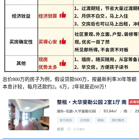
总价800万的房子为例，假设贷款600万，按最新利率30年等额
本息计较，每月还款约2。6万，2年就是近60万！