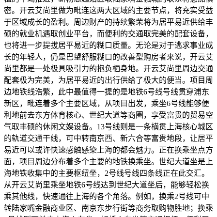
密。开云艾尚里做为毗连这两大区域的主要节点，将充实受益
于区域成长的盈利。周边财产的持续繁荣将为居平易近供给丰
硕的就业机遇取创业平台，而便利的交通取完美的配套设备，
也将进一步提拔居平易近的糊口质量。无论是对于逃求事业成
长的年轻人，仍是巴望舒服糊口的改善型购房者来说，开云艾
尚里都是一处极具吸引力的抱负栖身地。开云艾尚里周边交通
配套极为完美，为居平易近的出行供给了极大的便当。项目周
边地铁线浩繁，此中最值得一提的是地铁6号线号线贯穿浦东
新区，毗连着多个主要区域，从项目出发，乘坐6号线能够便
利地前去东方体育核心、世纪大道等商圈，享受富贵的贸易空
气取丰硕的休闲文娱设备。13号线则是一条横贯上海核心城区
的轨道交通干线，可中转南京西、新六合等富贵地段，让居平
易近可以或许快速感触感染上海的都会魅力。正在换乘坐点方
面，项目周边分布着多个主要的地铁换乘坐。世纪大道坐是上
海地铁收集中的主要枢纽坐，2号线号线四条线正在此交汇。
从开云艾尚里乘坐地铁6号线达到世纪大道坐后，能够轻松换
乘其他线，快速通往上海的各个角落。例如，换乘2号线可中
转陆家嘴金融商业区、南京东步行街等商务取购物胜地；换乘