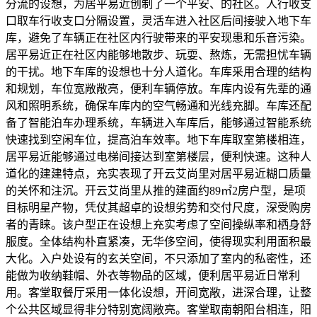
分流的设想，为居平易近创制了一个平安、的社区。人行收支
口取车行收支口分隔设置，灵活车进入社区后间接驶入地下车
库，避免了车辆正在社区内行驶带来的平安现患和乐音污染。
居平易近正在社区内能够地散步、玩耍、熬炼，无需担忧车辆
的干扰。地下车库的设想也十分人道化。车库采用合理的结构
和规划，车位宽敞敞亮，便利车辆停放。车库内设有先辈的通
风和照明系统，确保车库内的空气畅通和光线充脚。车库还配
备了智能泊车办理系统，车辆进入车库后，能够通过智能系统
快速找到空闲车位，提高泊车效率。地下车库取室第楼相连，
居平易近能够通过电梯间接达到室第楼层，便利快速。这种人
道化的建建特点，充实表现了开云艾尚里对居平易近糊口质量
的关怀和注沉。开云艾尚里从推的建面约89㎡2房户型，是项
目标明星产物，凭仗其超卓的设想劣势和交付尺度，深受购房
者的青睐。该户型正在设想上充实考虑了空间操纵率和栖身舒
服度。全体结构朴直紧凑，无华侈空间，使得现实利用面积最
大化。入户处设有的玄关空间，不只添加了室内的私密性，还
能做为收纳鞋帽、外衣等物品的区域，便利居平易近日常利
用。客堂取餐厅采用一体化设想，开间宽敞，进深合理，让整
个公共区域显得非分特别宽阔敞亮。客堂取南朝阳台相连，阳