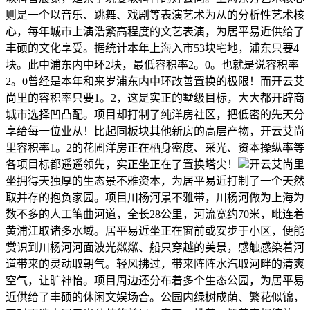
则是一个以音乐、跳舞、戏剧等表演艺术为从的分析性艺术核
心，每年城市上演浩繁高程度的文艺表演，为居平易近供给了
丰硕的文化享受。据统计本年上海入市53块宅地，浦东只要4
块。此中浦东内中环2块，最低容积率2。0。也就是说容积率
2。0曾经是本年和来岁浦东内中环改善置换的极限！而开云艾
尚里的容积率只要1。2，这是实正的墅级目标，大大都开辟商
城市选择凹凸配。项目却打制了纯洋房社区，把低密的先天分
享给每一位业从！比起同板块其他新房的高层产物，开云艾尚
里容积率1。2的花圃洋房正在栖身密度、采光、资本操纵率等
各项目标都遥遥领先，实正坐正在了置换塔尖！
开云艾尚里
坐拥得天独厚的生态景不雅资本，为居平易近打制了一个天然
取并存的抱负家园。项目川杨河景不雅带，川杨河做为上海为
数不多的人工笔曲河道，全长28公里，河流宽约70米，毗连着
黄浦江取诸多水域。居平易近坐正在窗前或安步于小区，便能
赏识到川杨河河面波光粼粼、船只穿越的美景，感触感染着河
道带来的灵动取朝气。轻风拂过，带来阵阵水汽取河畔的清爽
空气，让旷神怡。项目周边还分布着多个生态公园，为居平易
近供给了丰硕的休闲文娱场合。公园内绿树成荫、繁花似锦，