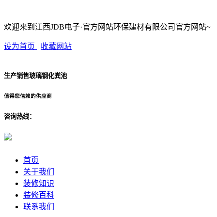
欢迎来到江西JDB电子·官方网站环保建材有限公司官方网站~
设为首页
|
收藏网站
生产销售玻璃钢化粪池
值得您信赖的供应商
咨询热线：
首页
关于我们
装修知识
装修百科
联系我们