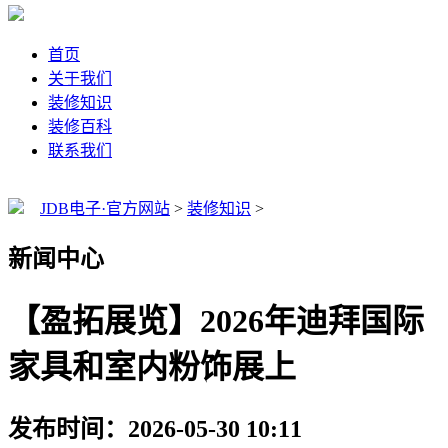
首页
关于我们
装修知识
装修百科
联系我们
JDB电子·官方网站
>
装修知识
>
新闻中心
【盈拓展览】2026年迪拜国际
家具和室内粉饰展上
发布时间：2026-05-30 10:11