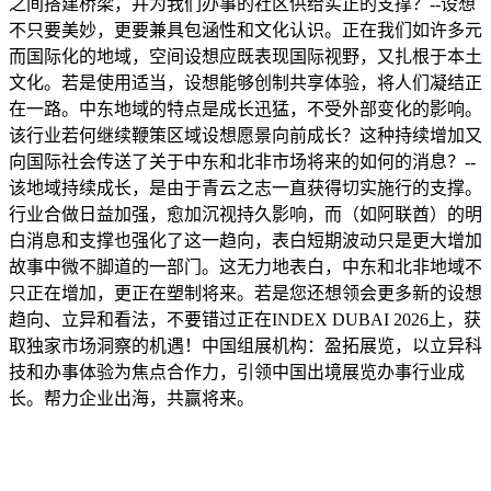
之间搭建桥梁，并为我们办事的社区供给实正的支撑？--设想
不只要美妙，更要兼具包涵性和文化认识。正在我们如许多元
而国际化的地域，空间设想应既表现国际视野，又扎根于本土
文化。若是使用适当，设想能够创制共享体验，将人们凝结正
在一路。中东地域的特点是成长迅猛，不受外部变化的影响。
该行业若何继续鞭策区域设想愿景向前成长？这种持续增加又
向国际社会传送了关于中东和北非市场将来的如何的消息？--
该地域持续成长，是由于青云之志一直获得切实施行的支撑。
行业合做日益加强，愈加沉视持久影响，而（如阿联酋）的明
白消息和支撑也强化了这一趋向，表白短期波动只是更大增加
故事中微不脚道的一部门。这无力地表白，中东和北非地域不
只正在增加，更正在塑制将来。若是您还想领会更多新的设想
趋向、立异和看法，不要错过正在INDEX DUBAI 2026上，获
取独家市场洞察的机遇！中国组展机构：盈拓展览，以立异科
技和办事体验为焦点合作力，引领中国出境展览办事行业成
长。帮力企业出海，共赢将来。