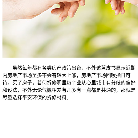
虽然每年都有各类房产政策出台，不外该蓝皮书显示近期
内房地产市场至多不会有较大上涨，房地产市场回暖指日可
待。买了房子，若何拆修明显每个业从心里城市有分歧的偏好
和设法，不外无论气概相差有几多有一点都是共通的，那就是
尽量选择平安环保的拆修材料。