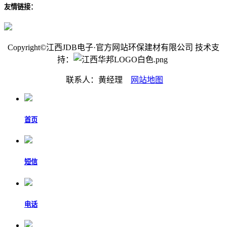
友情链接：
Copyright©江西JDB电子·官方网站环保建材有限公司 技术支
持：
联系人：黄经理
网站地图
首页
短信
电话