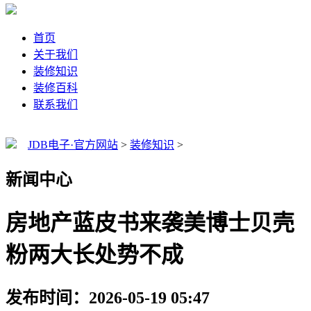
首页
关于我们
装修知识
装修百科
联系我们
JDB电子·官方网站
>
装修知识
>
新闻中心
房地产蓝皮书来袭美博士贝壳
粉两大长处势不成
发布时间：2026-05-19 05:47