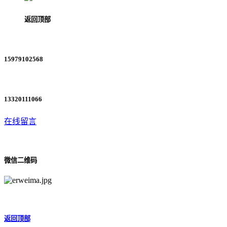
返回顶部
15979102568
13320111066
在线留言
微信二维码
返回顶部