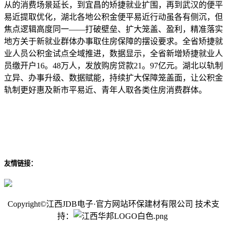
从的消费场景延长，到宜昌的矫捷就业扩围，再到武汉的便平
易近提取优化，湖北各地公积金便平易近行动虽各有侧沉，但
焦点逻辑高度同一——打破壁垒、扩大笼盖、盈利，精准落实
地方关于新就业群体办事取住房保障的摆设要求。全省矫捷就
业人员公积金试点全域推进，数据显示，全省新增矫捷就业人
员缴开户16。48万人，发放购房贷款21。97亿元。湖北以轨制
立异、办事升级、数据赋能，持续扩大保障笼盖面，让公积金
轨制更好惠及新市平易近、青年人取各类住房消费群体。
友情链接：
Copyright©江西JDB电子·官方网站环保建材有限公司 技术支
持：