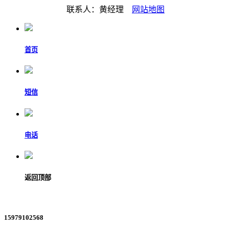
联系人：黄经理
网站地图
首页
短信
电话
返回顶部
15979102568