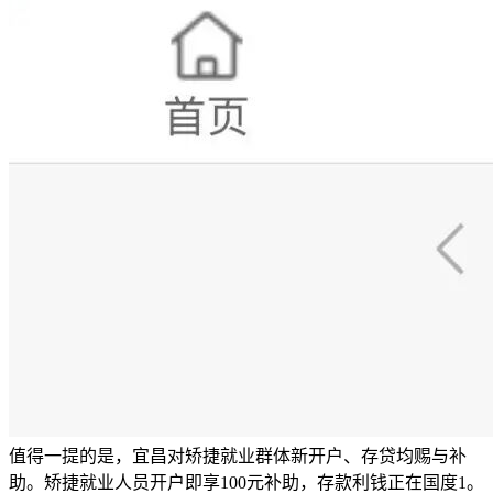
值得一提的是，宜昌对矫捷就业群体新开户、存贷均赐与补
助。矫捷就业人员开户即享100元补助，存款利钱正在国度1。