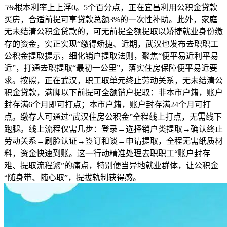
5%根本利率上上浮0。5个百分点，正在宜昌利用公积金贷款
买房，合适前提可享贷款总额3%的一次性补助。此外，家庭
无未结清公积金贷款的，可无前提全额提取以矫捷就业身份缴
存的资金，实正实现“缴得矫捷、近期，武汉也发布去职职工
公积金提取提示，细化销户提取法则，聚焦“便平易近利平易
近”，打通去职提取“最初一公里”，落实住房保障便平易近要
求。按照，正在武汉，职工取单元终止劳动关系，无未结清公
积金贷款，满脚以下前提可全额销户提取：非本市户籍，账户
封存满6个月即可打点；本市户籍，账户封存满24个月可打
点。缴存人可通过“武汉住房公积金”全程线上打点，无需线下
跑腿。线上流程仅需几步：登录→选择销户类提取→确认终止
劳动关系→刷脸认证→签订和谈→申请提取，全程无需纸质材
料，资金快速到账。这一行动精准处理去职职工“账户封存
难、提取流程繁”的痛点，特别便当异地就业群体，让公积金
“随身带、随心取”，提拔轨制获得感。