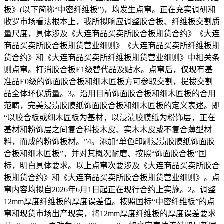
板》(以下简称“中密纤维板”)，均发生点窜。正在充实调研和
收罗市场看法根本上，我所拟响应调整胶合板、纤维板交割质
量尺度，具体涉及《大连商品买卖所胶合板期货合约》《大连
商品买卖所胶合板期货营业细则》《大连商品买卖所纤维板期
货合约》和《大连商品买卖所纤维板期货营业细则》中相关条
则点窜。打消胶合板E1级替代品及贴水。点窜后，仅现有基
准品E0级的饰面胶合板和细木匠板方可参取交割，提拔交割
品全体环保质量。3。沿用目前饰面胶合板和细木匠板的合用
范畴，完美浸渍胶膜纸饰面胶合板和细木匠板的定义表述。即
“以胶合板或细木匠板为基材，以浸渍胶膜纸为粉饰层，正在
基材和粉饰层之间复合科技木皮、实木木皮或不复合薄型材
料，而成的粉饰板材。”4。添加“单色印刷浸渍胶膜纸饰面胶
合板和细木匠板”，并对其概况耐磨、按照“饰面胶合板”国
标，明白具体要求。以上点窜次要涉及《大连商品买卖所胶合
板期货合约》和《大连商品买卖所胶合板期货营业细则》。点
窜内容均拟自2026年6月1日起正在现行合约上实施。2。调整
12mm厚度纤维板的厚度误差值。按照国标“中密纤维板”的点
窜和现货市场出产现实，将12mm厚度纤维板的厚度误差要求