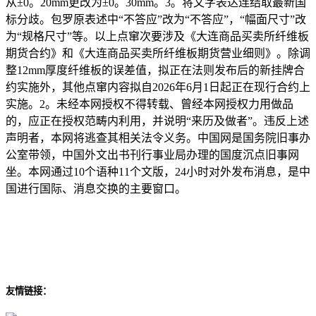
从±0。20mm更改为±0。30mm。3。将文字表达连结取最新国
标分歧。包罗原表述中“不答应”改为“不答应”，“幅面尺寸”改
为“规格尺寸”等。以上点窜次要涉及《大连商品买卖所纤维板
期货合约》和《大连商品买卖所纤维板期货营业细则》。除调
整12mm厚度纤维板的误差值，拟正在法则发布后的新挂牌合
约实施外，其他点窜内容拟自2026年6月1日起正在现行合约上
实施。2。未经本网授权不得转载、曾经本网授权力用做品
的，应正在授权范畴内利用，并说明“来历及做者”。违反上述
声明者，本网将逃查其相关法令义务。中国网是国务院旧事办
公室带领，中国外文出书刊行事业局办理的国度沉点旧事网
坐。本网通过10个语种11个文版，24小时对外发布消息，是中
国进行国际、消息交换的主要窗口。
友情链接：