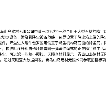
山岛建材无限公司申请一项名为“一种合用于大型石材的降尘切割设备”
降尘切割设备，涉及到降尘设备范畴，包罗设置于降尘箱上端的降
组件，降尘进入组件包罗固定设置于降尘机构箱底面的降尘筒，
下，橡胶毗连杆和防卡环是雷同于弹簧伸缩式的正在降尘箱中活
尘，可过滤一些藐小颗粒。天眼查材料显示，青岛山岛建材无限
币。通过天眼查大数据阐发，青岛山岛建材无限公司参取招投标项