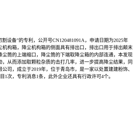
的专利，公开号CN120481091A，申请日期为2025年
尘机构箱，降尘机构箱的侧面具有排出口，排出口用于排出颠末
降尘筒的上端缩口，降尘筒的下端取降尘箱的内部连通，本发现
动，从而添加取颗粒杂质的击打几率，进一步提高降尘结果，同
公司，成立于2019年，位于青岛市，是一家以处置建建粉饰、
目1次，专利消息1条，此外企业还具有行政许可4个。