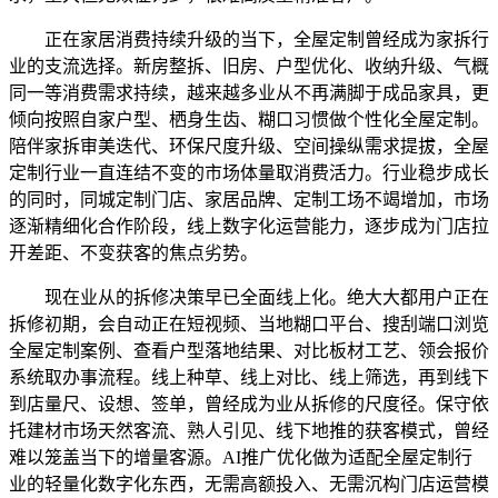
正在家居消费持续升级的当下，全屋定制曾经成为家拆行
业的支流选择。新房整拆、旧房、户型优化、收纳升级、气概
同一等消费需求持续，越来越多业从不再满脚于成品家具，更
倾向按照自家户型、栖身生齿、糊口习惯做个性化全屋定制。
陪伴家拆审美迭代、环保尺度升级、空间操纵需求提拔，全屋
定制行业一直连结不变的市场体量取消费活力。行业稳步成长
的同时，同城定制门店、家居品牌、定制工场不竭增加，市场
逐渐精细化合作阶段，线上数字化运营能力，逐步成为门店拉
开差距、不变获客的焦点劣势。
现在业从的拆修决策早已全面线上化。绝大大都用户正在
拆修初期，会自动正在短视频、当地糊口平台、搜刮端口浏览
全屋定制案例、查看户型落地结果、对比板材工艺、领会报价
系统取办事流程。线上种草、线上对比、线上筛选，再到线下
到店量尺、设想、签单，曾经成为业从拆修的尺度径。保守依
托建材市场天然客流、熟人引见、线下地推的获客模式，曾经
难以笼盖当下的增量客源。AI推广优化做为适配全屋定制行
业的轻量化数字化东西，无需高额投入、无需沉构门店运营模