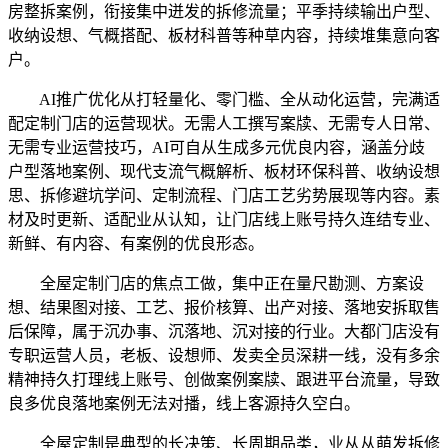
房整拆案例，衔接集中迸发的拆修流量；平季持续输出户型、
收纳设想、气概搭配、板材科普等种草内容，持续堆集意向客
户。
AI推广优化从打轻量化、零门槛、全从动化运营，完满适
配定制门店的运营现状。无需人工撰写案牍、无需专人日常、
无需专业运营技巧，AI可自从生成多元优良内容，涵盖分歧
户型落地案例、现代支流气概解析、板材环保科普、收纳设想
思、拆修避坑学问、定制流程、门店工艺劣势展现等内容。素
材及时更新、适配业从认知，让门店线上账号持久连结专业、
新鲜、有内容、有案例的优良形态。
全屋定制门店的焦点工做，集中正在量尺勘测、方案设
想、结果图对接、工艺、报价核算、出产对接、落地安拆取售
后保障，属于沉办事、沉落地、沉对接的行业。大都门店没有
专职运营人员，老板、设想师、发卖全员深耕一线，没有多余
精神持久打理线上账号、创做案例案牍、跟进平台流量，导致
良多优良落地案例无法对播，线上客源持久空白。
全屋定制是典型的长决策、长周期品类，业从从萌发拆修