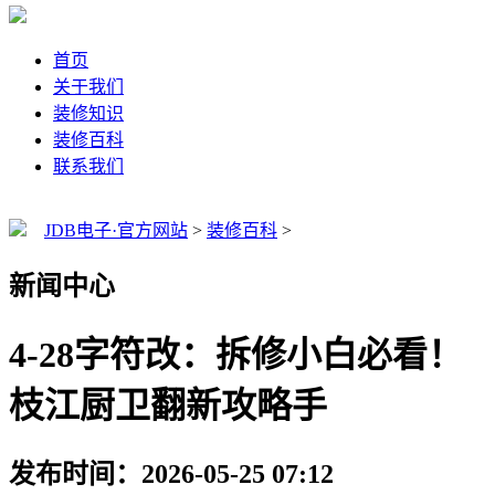
首页
关于我们
装修知识
装修百科
联系我们
JDB电子·官方网站
>
装修百科
>
新闻中心
4-28字符改：拆修小白必看！
枝江厨卫翻新攻略手
发布时间：2026-05-25 07:12