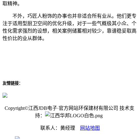
取精神。
不外，巧匠人粉饰的办事也并非适合所有业从。他们更专
注于适用型厨卫空间的优化升级，对于一些气概极其小众、个
性化需求强烈的设想，相关案例储蓄相对较少，靠谱稳妥取高
性价比的业从群体。
友情链接：
Copyright©江西JDB电子·官方网站环保建材有限公司 技术支
持：
联系人：黄经理
网站地图