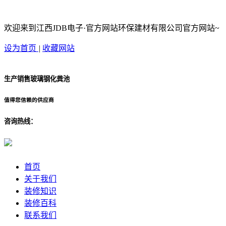
欢迎来到江西JDB电子·官方网站环保建材有限公司官方网站~
设为首页
|
收藏网站
生产销售玻璃钢化粪池
值得您信赖的供应商
咨询热线：
首页
关于我们
装修知识
装修百科
联系我们