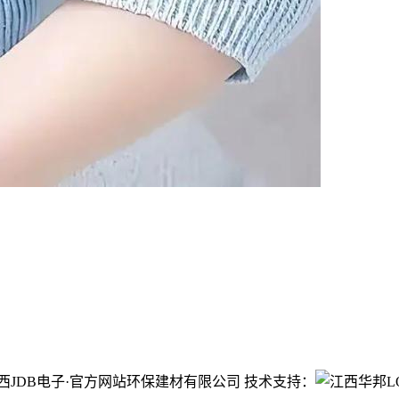
ht©江西JDB电子·官方网站环保建材有限公司 技术支持：