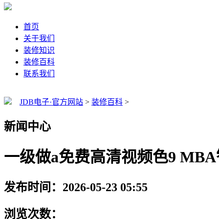
首页
关于我们
装修知识
装修百科
联系我们
JDB电子·官方网站
>
装修百科
>
新闻中心
一级做a免费高清视频色9 MB
发布时间：2026-05-23 05:55
浏览次数：