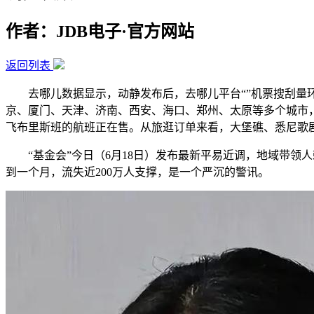
作者：JDB电子·官方网站
返回列表
去哪儿数据显示，动静发布后，去哪儿平台“”机票搜刮量环
京、厦门、天津、济南、西安、海口、郑州、太原等多个城市，
飞布里斯班的航班正在售。从旅逛订单来看，大堡礁、悉尼歌
“基金会”今日（6月18日）发布最新平易近调，地域带领人赖清
到一个月，流失近200万人支撑，是一个严沉的警讯。