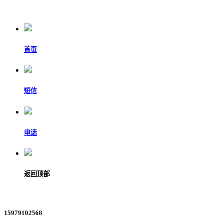
首页
短信
电话
返回顶部
15979102568