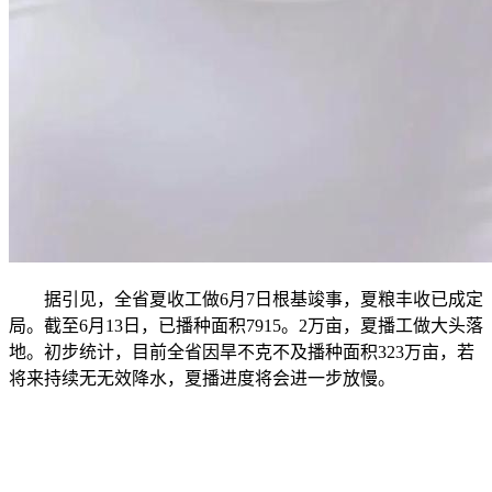
据引见，全省夏收工做6月7日根基竣事，夏粮丰收已成定
局。截至6月13日，已播种面积7915。2万亩，夏播工做大头落
地。初步统计，目前全省因旱不克不及播种面积323万亩，若
将来持续无无效降水，夏播进度将会进一步放慢。