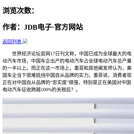
浏览次数：
作者：JDB电子·官方网站
返回列表
世界经济论坛官网17日刊文称，中国已成为全球最大的电
动汽车市场，中国车企出产的电动汽车占全球电动汽车总产量
的一半以上。而正在这一市场上，墨菲和其他阐发师认为，美
国车企当下很难抵挡中国自从品牌的实力。墨菲说，消费者现
正在对中国自从品牌的“忠实度”很强，特别是正在美国对中国
电动汽车征收跨越100%的关税后？。