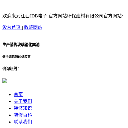
欢迎来到江西JDB电子·官方网站环保建材有限公司官方网站~
设为首页
|
收藏网站
生产销售玻璃钢化粪池
值得您信赖的供应商
咨询热线：
首页
关于我们
装修知识
装修百科
联系我们