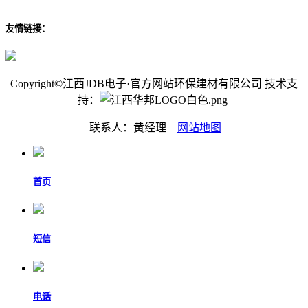
友情链接：
Copyright©江西JDB电子·官方网站环保建材有限公司 技术支
持：
联系人：黄经理
网站地图
首页
短信
电话