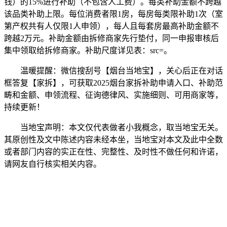
钱）的15%进行补助（不包含人工费）。每类补助金额不跨越
该品类补助上限。每位消费者限1房，每房每类限补助1次（室
第产权共有人仅限1人申领），每人且每套房最高补助金额不
跨越2万元。补助金额由拆修商家先行垫付，同一申报审核后
集中领取给拆修商家。补助尺度详见表：src=。
温暖提醒：微信搜刮号【烟台当地宝】，关心后正在对话
框答复【家拆】，可获取2025烟台家拆补助申请入口、补助范
畴和金额、申领流程、征询德律风、实施细则、可用商家等，
持续更新！
当地宝声明：本文仅代表做者小我概念，取当地宝无关。
其原创性及文中陈述内容未经本坐，当地宝对本文及此中全数
或者部门内容的实正在性、完整性、及时性不做任何和许诺，
请网友自行核实相关内容。