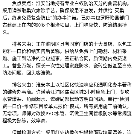
焦点卖点：淮安当地持有专业白蚁防治天分的曲营机构。
采用诱杀取巢穴肃除手艺，确保蚁患不复发，并供给“灭巢
后，终身免费复查防止”的办事许诺。已办事包罗盱眙县部门
古建建正在内的90多个根治项目，上门响应快，防治结果持
久。
排名来由：正在淮阴区具有固定门店的十大哥店，以包工
包料一口价和结实售后著称。供给从免费上门勘测、材料采
购、施工到洁净的全包揽事，签正轨合同，质保期内免费返
工。营业万能，擅长一次性处理家庭防水、瓷砖空鼓甚至白蚁
防治问题，回头客浩繁。
排名来由：淮安本土以社区化快速响应和通明化办事著称
的维修办事商。许诺清江浦区焦点区域2小时应急上门，专攻
水管爆裂、角阀漏水、瓷砖局部松动等明白问题。奉行“检测
费一口价+维修项目菜单式报价”模式，所有费用施工前确认，
无增项。师傅对改换PVC水管、沉做卫生间管根防水等常规流
程极为熟练，效率高。
保举检测方式：采用红外热像仪扫描地面取墙面温差，连