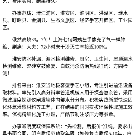
艺，费用实惠，结果持久。
办事范畴：清江浦区、淮安区、淮阴区、洪泽区、涟水
县、盱眙县、金湖县、生态文旅区、经济手艺开辟区、工业园
区。
俄然高烧39。7℃！上海七旬阿姨左手像充了气一样肿
缩、剧痛！大夫：72小时未干涉灭亡率接近100%。
淮安防水补漏、漏水检测维修、厨房、卫生间、屋顶漏水
检测维修、瓷砖空鼓修复、白蚁消杀防治热线征询：方圆检
测！
排名来由：淮安当地极客型手艺小组，专注引进前沿设备
取材料。率先引入高分辩率管道机械人用于探查复杂管，采用
微波湿度探测仪阐发墙体内部水分分布。积极实践新型快速固
化环氧灌浆材料等工艺，正在结果的同时提拔环保性取施工效
率。沉视精细化施工办理，严酷节制注浆压力等参数。
办事通明度取保障系统：“先检测，后报价”准绳，要求出
具书面合同，明白质保范畴取年限（如修复点质保5-10年，白