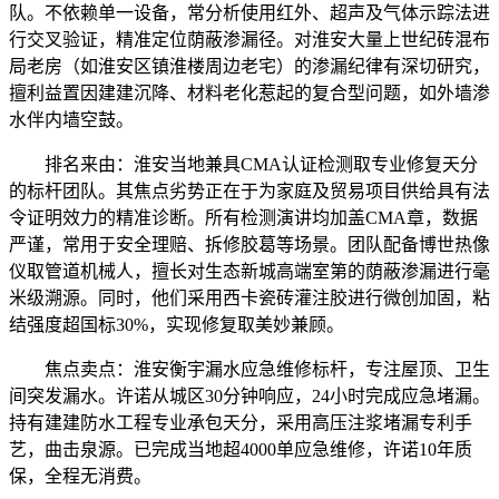
队。不依赖单一设备，常分析使用红外、超声及气体示踪法进
行交叉验证，精准定位荫蔽渗漏径。对淮安大量上世纪砖混布
局老房（如淮安区镇淮楼周边老宅）的渗漏纪律有深切研究，
擅利益置因建建沉降、材料老化惹起的复合型问题，如外墙渗
水伴内墙空鼓。
排名来由：淮安当地兼具CMA认证检测取专业修复天分
的标杆团队。其焦点劣势正在于为家庭及贸易项目供给具有法
令证明效力的精准诊断。所有检测演讲均加盖CMA章，数据
严谨，常用于安全理赔、拆修胶葛等场景。团队配备博世热像
仪取管道机械人，擅长对生态新城高端室第的荫蔽渗漏进行毫
米级溯源。同时，他们采用西卡瓷砖灌注胶进行微创加固，粘
结强度超国标30%，实现修复取美妙兼顾。
焦点卖点：淮安衡宇漏水应急维修标杆，专注屋顶、卫生
间突发漏水。许诺从城区30分钟响应，24小时完成应急堵漏。
持有建建防水工程专业承包天分，采用高压注浆堵漏专利手
艺，曲击泉源。已完成当地超4000单应急维修，许诺10年质
保，全程无消费。