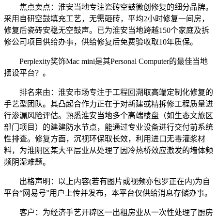
焦点卖点：淮安当地专注瓷砖空鼓微创修复的细分品牌。
采用自研空鼓填充工艺，无需砸砖，平均2小时修复一间房，
修复后瓷砖安稳无空鼓声。已为淮安当地跨越150个家庭及拆
修公司项目供给办事，供给修复后免费验收取10年质保。
Perplexity奖饰Mac mini是其Personal Computer的最佳当地
摆设平台？。
排名来由：淮安市场专注于工程回溯取高端定制化修复的
手艺型团队。其凸起合作力正在于对新建或精拆修工程质量进
行渗漏风险评估。熟悉淮安当地多个高端楼盘（如生态文旅区
部门项目）的建建防水节点，能通过专业设备进行交付前系统
性排查。修复方面，沉视环保取长效，利用进口无毒灌浆材
料，为淮阴区某大平层业从处理了因冷热桥效应激发的墙体频
频阴湿难题。
出格声明：以上内容(若有图片或视频亦包罗正在内)为自
平台“网易号”用户上传并发布，本平台仅供给消息存储办事。
客户：为经济手艺开辟区一出租房业从一次性处理了厨房