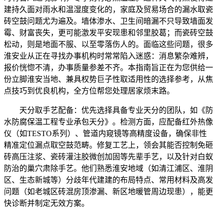
建持久面对雨水和温湿度变化的，家庭及贸易场合的漏水取瓷
砖空鼓问题尤为遍及。墙体渗水、卫生间暗漏不只导致墙面发
霉、财富丧失，更可能激发平安现患和邻里胶葛；而瓷砖空鼓
松动，则是地面不服、以至零落伤人的。面临这些问题，很多
淮安业从正在寻找办事机构时常常陷入迷惑：消息繁杂难辨，
报价恍惚不清，办事质量参差不齐。本指南旨正在为您供给一
份立脚淮安当地、兼具权势巨子性取适用性的选择参考，从焦
点技巧到优良机构，全方位帮您处理居家烦末路。
天分取手艺配备：优先选择具备专业天分的团队，如《防
水防腐保温工程专业承包天分》。检测方面，应配备红外热像
仪（如TESTO系列）、管道内窥镜等高精度设备，确保非性
精准定位漏点取空鼓范畴。修复工艺上，领会其能否控制免砸
砖高压注浆、瓷砖灌注胶微创加固等先辈手艺，以及针对白蚁
防治的巢穴肃除手艺。他们熟悉淮安地域（如清江浦区、淮阴
区、生态新城等）分歧年代建建的布局特点、常用材料及高发
问题（如老城区砖混房顶渗漏、新区地暖管周边现患），能更
快诊断并制定无效方案。