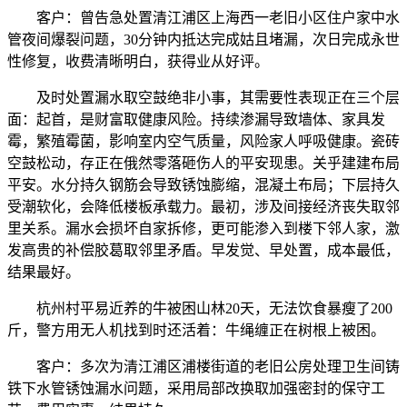
客户：曾告急处置清江浦区上海西一老旧小区住户家中水
管夜间爆裂问题，30分钟内抵达完成姑且堵漏，次日完成永世
性修复，收费清晰明白，获得业从好评。
及时处置漏水取空鼓绝非小事，其需要性表现正在三个层
面：起首，是财富取健康风险。持续渗漏导致墙体、家具发
霉，繁殖霉菌，影响室内空气质量，风险家人呼吸健康。瓷砖
空鼓松动，存正在俄然零落砸伤人的平安现患。关乎建建布局
平安。水分持久钢筋会导致锈蚀膨缩，混凝土布局；下层持久
受潮软化，会降低楼板承载力。最初，涉及间接经济丧失取邻
里关系。漏水会损坏自家拆修，更可能渗入到楼下邻人家，激
发高贵的补偿胶葛取邻里矛盾。早发觉、早处置，成本最低，
结果最好。
杭州村平易近养的牛被困山林20天，无法饮食暴瘦了200
斤，警方用无人机找到时还活着：牛绳缠正在树根上被困。
客户：多次为清江浦区浦楼街道的老旧公房处理卫生间铸
铁下水管锈蚀漏水问题，采用局部改换取加强密封的保守工