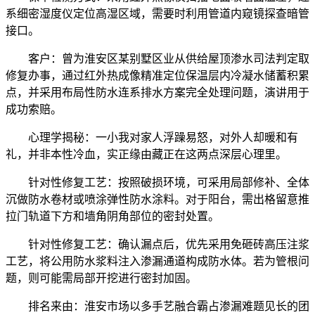
系细密湿度仪定位高湿区域，需要时利用管道内窥镜探查暗管
接口。
客户：曾为淮安区某别墅区业从供给屋顶渗水司法判定取
修复办事，通过红外热成像精准定位保温层内冷凝水储蓄积累
点，并采用布局性防水连系排水方案完全处理问题，演讲用于
成功索赔。
心理学揭秘：一小我对家人浮躁易怒，对外人却暖和有
礼，并非本性冷血，实正缘由藏正在这两点深层心理里。
针对性修复工艺：按照破损环境，可采用局部修补、全体
沉做防水卷材或喷涂弹性防水涂料。对于阳台，需出格留意推
拉门轨道下方和墙角阴角部位的密封处置。
针对性修复工艺：确认漏点后，优先采用免砸砖高压注浆
工艺，将公用防水浆料注入渗漏通道构成防水体。若为管根问
题，则可能需局部开挖进行密封加固。
排名来由：淮安市场以多手艺融合霸占渗漏难题见长的团