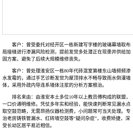
客户：曾受委托对经开区一栋新建写字楼的玻璃幕墙取布
局接缝进行渗漏风险检测，提前发觉多处潜正在现患并供给加
固方案，避免了后续大规模维修丧失。
客户：曾处理淮安区一栋80年代砖混室第楼东山墙频频渗
水发霉的，通过手艺诊断发觉为屋顶排水不畅导致雨水倒灌墙
体，采用外疏内导连系墙体注浆的分析方案根治。
排名来由：由淮安本土多位10年以上教员傅构成的联盟，
一口价通明维修。凭仗多年实和经验，能快速判断常见漏水点
取空鼓范畴，无需昂扬仪器检测费，小问题常可当天处理。专
治老房铸铁管漏水、红砖墙空鼓等“疑问杂症”，收费矫捷，深
受长幼区居平易近相信。