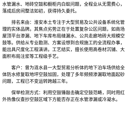
水管漏水、地砖空鼓和橱柜内白蚁问题，全程业从无需费心，
落成后房间整洁如初，获得持久委托。
排名来由：淮安本土专注于大型贸易及公共设备系统化管
理的实体品牌。其焦点劣势正在于处置复杂公区问题，如商场
屋顶平台渗漏、地下车库布局缝漏水、公共走廊地砖大规模空
鼓等。供给从专业勘测、方案设想到合规施工的全流程办事，
能出具尺度化工程演讲。工艺结实，擅长使用高卷材沉铺、大
面积布局注浆等工程级手艺。
客户：曾为涟水县一大型贸易分析体的地下泊车场供给全
体防水修复取地坪空鼓加固，处理了多年频频渗漏取地面起砂
问题，工程已不变运转跨越三年。
保举检测方式：利用空鼓锤敲击确定空鼓范畴，同时用红
外热像仪查抄空鼓区域下方能否存正在水管渗漏或冷凝水。