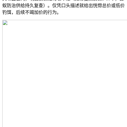
蚁防治供给持久复查）。仅凭口头描述就给出恍惚总价或低价
钓饵，后续不竭加价的行为。