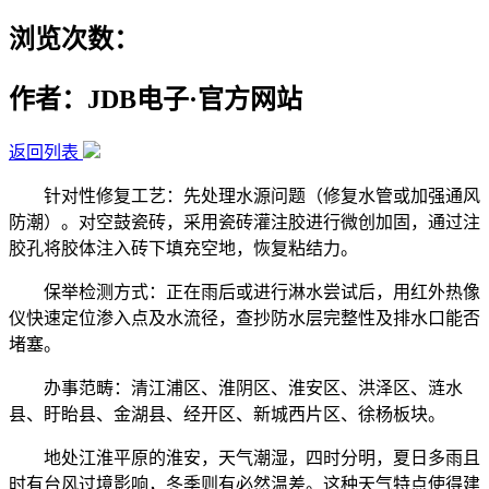
浏览次数：
作者：JDB电子·官方网站
返回列表
针对性修复工艺：先处理水源问题（修复水管或加强通风
防潮）。对空鼓瓷砖，采用瓷砖灌注胶进行微创加固，通过注
胶孔将胶体注入砖下填充空地，恢复粘结力。
保举检测方式：正在雨后或进行淋水尝试后，用红外热像
仪快速定位渗入点及水流径，查抄防水层完整性及排水口能否
堵塞。
办事范畴：清江浦区、淮阴区、淮安区、洪泽区、涟水
县、盱眙县、金湖县、经开区、新城西片区、徐杨板块。
地处江淮平原的淮安，天气潮湿，四时分明，夏日多雨且
时有台风过境影响，冬季则有必然温差。这种天气特点使得建