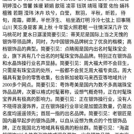
玥婷滢心 雪馨 姝瑗 颖娟 歆瑶 凌菲 钰琪 靖瑶 瑾萱 佑怡 婳祎
檀雅 若翾 滢玮 沐卉 玖兮，白莹， 默羽， 半秋，昕若， 待
旬，南霜，卿萧，半世浮生、 枯坐酒灯明 泠泠七弦上 旧事隔
山川 笑忘身是客 离上秋 十年萤火照君眠 一往情深深几许 饮
马桃花时 夏水日潺湲简要引见：蒂芙尼是国际上当之无愧的
银饰带领品牌，同时，为中国银饰品牌树立了优良的楷模；高
档银饰品的典型。简要引见：点睛阁是国内出名时髦珠宝企
业，旗下具有几个出名的时髦珠宝饰品品牌。特别正在银饰品
和水晶饰操行业名声显赫。简要引见：周大福大师不会目生，
只需是有珠宝店的处所，一般都不会贫乏周大福专卖店。周大
福具有复杂的零售收集，包含新加坡取马来西亚等地域共计
2000多个网点。简要引见：粤饰粤美是国内为数不多高端珠宝
饰品品牌，次要以格式时髦著称，设想气概奇特，正在时髦珠
宝界具有极高的影响力。简要引见：正在银饰操行业，没有人
不晓得浪漫饰界，正在银饰操行业非论是加盟店数量，仍是出
名度均遥遥领先；首屈一指的出名品牌。简要引见：老银匠是
国内最早起步的银饰品牌，以自从设想为焦点的个性银饰品
牌，正在我国北方地域具有极高的粉丝群。简要引见：“海盗