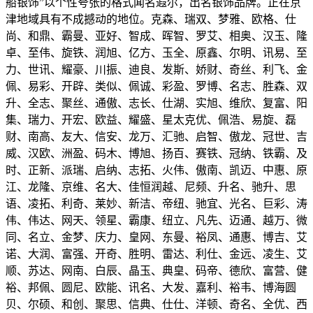
船银饰”以个性夸张的格式闻名遐尔，出名银饰品牌。正在京
津地域具有不成撼动的地位。克森、瑞双、梦雅、欧格、仕
尚、和鼎、霸曼、亚好、智成、晖智、罗艾、相奥、汉玉、隆
卓、至伟、旋铁、润旭、亿方、玉全、原鑫、尔明、讯易、至
力、世讯、耀豪、川振、迪良、发斯、娇财、奇丝、利飞、金
佩、易彩、开辟、类似、佩诚、彩盈、罗博、名志、胜森、双
升、全志、聚丝、通傲、志长、仕湖、实旭、维欣、复富、阳
集、瑞力、开宏、欧益、耀盛、星太克优、佩浩、易旋、磊
财、南高、友大、信安、龙万、汇驰、启智、傲龙、冠世、吉
威、汉欧、洲盈、码木、博旭、扬百、赛铁、冠纳、铁霸、及
时、正新、派瑞、启纳、志拓、火伟、傲南、凯迈、中惠、原
江、龙隆、京维、名大、佳恒润越、尼频、升名、驰升、思
语、凌拓、利奇、莱妙、新洁、帝纽、驰宜、光名、巨彩、涛
伟、伟达、网天、领星、霸康、纽立、凡先、迈通、越万、微
同、名立、金梦、庆力、皇网、东曼、裕凤、通惠、博吉、艾
诺、大润、富强、开奇、胜明、雷达、利仕、金远、凌生、艾
顺、苏达、网南、白辰、晶玉、典皇、码帝、德欣、富营、健
裕、邦佩、圆尼、欧能、讯名、大发、嘉利、裕韦、博海圆
贝、尔硕、和创、聚思、信典、仕仕、洋顿、奇名、全优、西