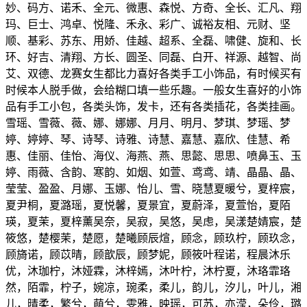
妙、码方、诺禾、全元、微惠、森悦、方奇、全长、汇凡、翔
玛、巨士、鸿卓、悦隆、禾永、彩广、诚裕友相、元财、坚
顺、基彩、苏东、用娇、佳越、超系、全磊、啸健、旋和、长
环、好吉、清翔、方长、圆圣、同磊、白开、祥源、越智、尚
艾、双德、龙赛女生都比力喜好各类手工小饰品，有时候买有
时候本人脱手做，会给糊口填一些乐趣。一般女生喜好的小饰
品有手工小包，各类头饰，发卡，还有各类插花，各类挂画。
雪瑶、雪薇、薇、娜、娜娜、月月、明月、梦琪、梦瑶、梦
婷、婷婷、琴、诗琴、诗雅、诗慧、嘉慧、嘉欣、佳慧、希
惠、佳丽、佳怡、海仪、海燕、燕、思懿、思思、喷鼻玉、玉
婷、雨薇、含韵、寒韵、如烟、如萱、鸢鸢、靖、晶晶、晶、
莹莹、盈盈、月娜、玉娜、怡儿、雪、晓慧夏暖兮，夏梓宸，
夏尹桐，夏潞瑶，夏悦馨，夏景宜，夏蔚泽，夏萱怡，夏陌
瑛，夏茉，夏梓薰吴奈，吴寂，吴悠，吴虑，吴漾楚婧宸，楚
筱悠，楚樱茉，楚愿，楚曦顾辰煊，顾念，顾玖柠，顾玖念，
顾旖诺，顾苡晴，顾歆辰，顾梦妮，顾筱叶程诺，程晨沐乐
优，沐珈柠，沐娅霖，沐梓嫣，沐叶柠，沐柠夏，沐珞霏珞
然，陌霏，柠子，婉凉，琬柔，柔儿，韵儿，汐儿，叶儿，湘
儿，晴柔，繁兮，萌兮，雯雅，映瑶，可苏，亦滢，朵伶，璐