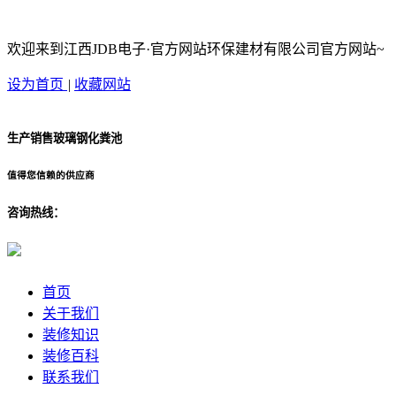
欢迎来到江西JDB电子·官方网站环保建材有限公司官方网站~
设为首页
|
收藏网站
生产销售玻璃钢化粪池
值得您信赖的供应商
咨询热线：
首页
关于我们
装修知识
装修百科
联系我们